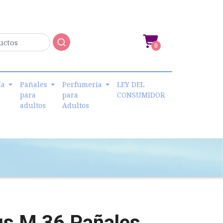
0
ía
Pañales
Perfumería
LEY DEL
para
para
CONSUMIDOR
adultos
Adultos
us M 36 Pañales