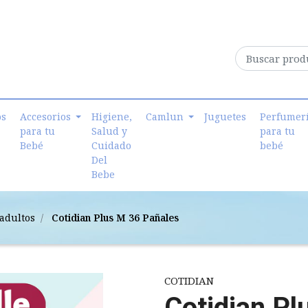
os
Accesorios
Higiene,
Camlun
Juguetes
Perfumer
para tu
Salud y
para tu
Bebé
Cuidado
bebé
Del
Bebe
adultos
Cotidian Plus M 36 Pañales
COTIDIAN
Cotidian Pl