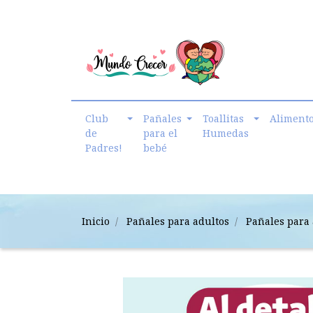
cmundo.crecer@gmail.com
Club
Pañales
Toallitas
Aliment
de
para el
Humedas
Padres!
bebé
Inicio
Pañales para adultos
Pañales para 