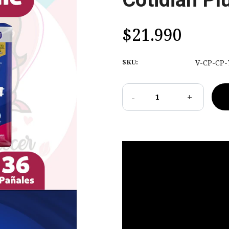
$21.990
SKU:
V-CP-CP-
-
+