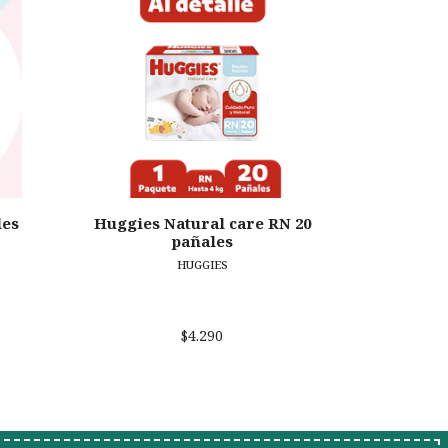
les
Huggies Natural care RN 20
Huggies
pañales
HUGGIES
$4.290