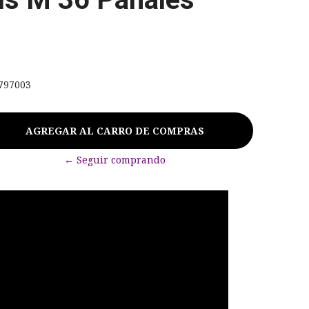
797003
← Seguir comprando