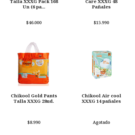
Talla XXXG Pack 168
Care XXXG 48
Un (6 pa...
Pañales
$46.000
$15.990
Chikool Gold Pants
Chikool Air cool
Talla XXXG 28ud.
XXXG 14 pañales
$8.990
Agotado