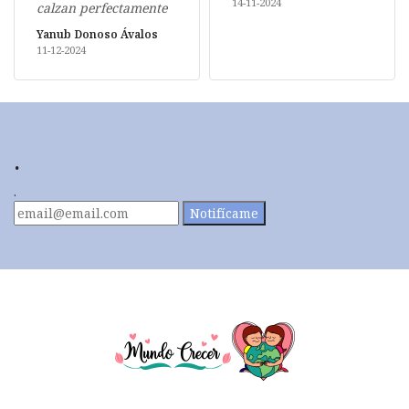
14-11-2024
calzan perfectamente
Yanub Donoso Ávalos
11-12-2024
.
.
Notifícame