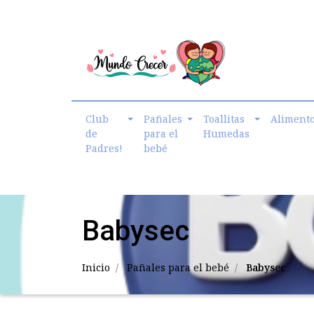
cmundo.crecer@gmail.com
Club
Pañales
Toallitas
Aliment
de
para el
Humedas
Padres!
bebé
Babysec
Inicio
Pañales para el bebé
Babysec