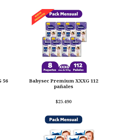
 56
Babysec Premium XXXG 112
pañales
$25.490