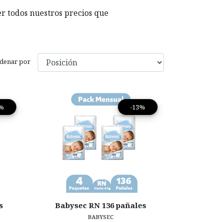
r todos nuestros precios que
denar por
5%
-13%
s
Babysec RN 136 pañales
BABYSEC