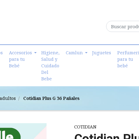
os
Accesorios
Higiene,
Camlun
Juguetes
Perfumer
para tu
Salud y
para tu
Bebé
Cuidado
bebé
Del
Bebe
adultos
Cotidian Plus G 36 Pañales
COTIDIAN
Cotidian Pl