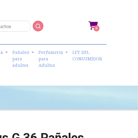
0
ía
Pañales
Perfumería
LEY DEL
para
para
CONSUMIDOR
adultos
Adultos
us G 36 Pañales