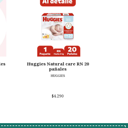
les
Huggies Natural care RN 20
Huggies
pañales
HUGGIES
$4.290