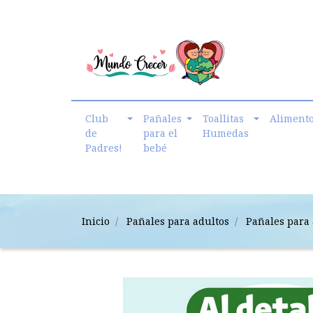
cmundo.crecer@gmail.com
Club
Pañales
Toallitas
Aliment
de
para el
Humedas
Padres!
bebé
Inicio
Pañales para adultos
Pañales para 