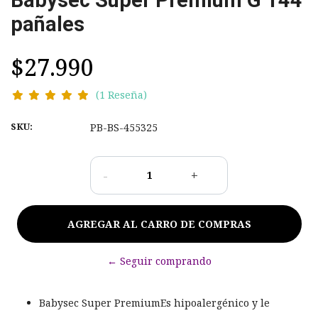
pañales
$27.990
(1 Reseña)
SKU:
PB-BS-455325
-
+
← Seguir comprando
Babysec Super PremiumEs hipoalergénico y le