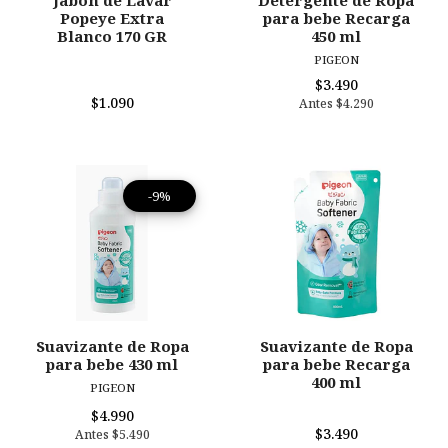
Jabón de Lavar
Detergente de Ropa
Popeye Extra
para bebe Recarga
Blanco 170 GR
450 ml
PIGEON
$3.490
$1.090
Antes
$4.290
-9%
Suavizante de Ropa
Suavizante de Ropa
para bebe 430 ml
para bebe Recarga
400 ml
PIGEON
$4.990
$3.490
Antes
$5.490