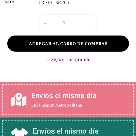
SKU:
CD-GH-564765
-
+
← Seguir comprando
Envios el mismo dia
En la Región Metropolitana
Envíos el mismo día