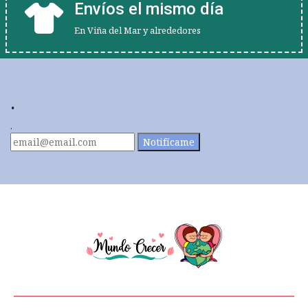
Envíos el mismo día
En Viña del Mar y alrededores
.
.
Notifícame