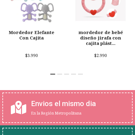
Mordedor Elefante
mordedor de bebé
Con Cajita
diseño jirafa con
cajita plást...
$3.990
$2.990
Envios el mismo dia
En la Región Metropolitana