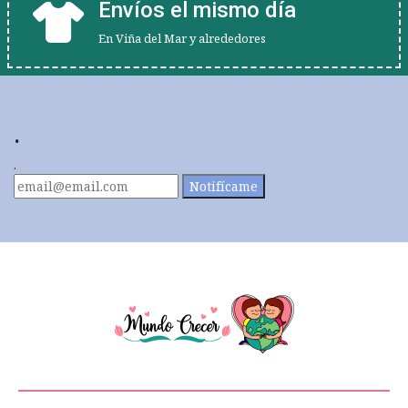
Envíos el mismo día
En Viña del Mar y alrededores
.
.
Notifícame