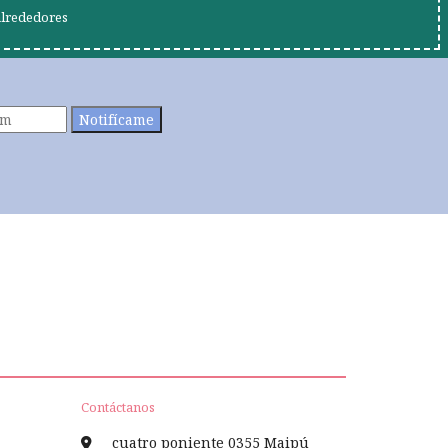
alrededores
Notifícame
Contáctanos
cuatro poniente 0355 Maipú