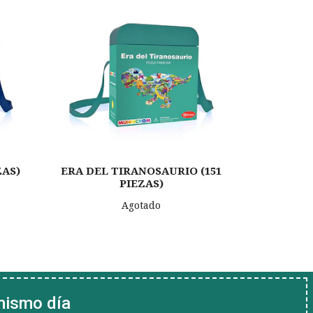
Juego De
ZAS)
ERA DEL TIRANOSAURIO (151
PIEZAS)
Agotado
mismo día