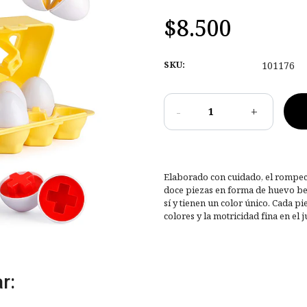
$8.500
SKU:
101176
-
+
Elaborado con cuidado, el rompec
doce piezas en forma de huevo be
sí y tienen un color único. Cada 
colores y la motricidad fina en el
r: