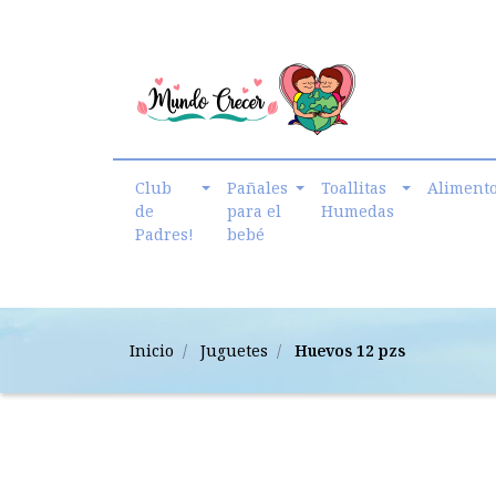
cmundo.crecer@gmail.com
Club
Pañales
Toallitas
Aliment
de
para el
Humedas
Padres!
bebé
Inicio
Juguetes
Huevos 12 pzs