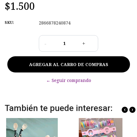
$1.500
SKU:
2866878240874
-
+
← Seguir comprando
También te puede interesar:
‹
›