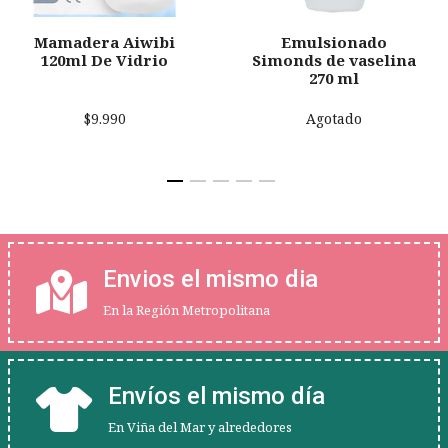
Mamadera Aiwibi
Emulsionado
120ml De Vidrio
Simonds de vaselina
270 ml
$9.990
Agotado
Envios el mismo dia
En la Región Metropolitana
Envíos el mismo día
En Viña del Mar y alrededores