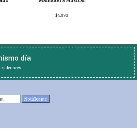
iano
Mamadera Musical
$4.990
mismo día
alrededores
Notifícame