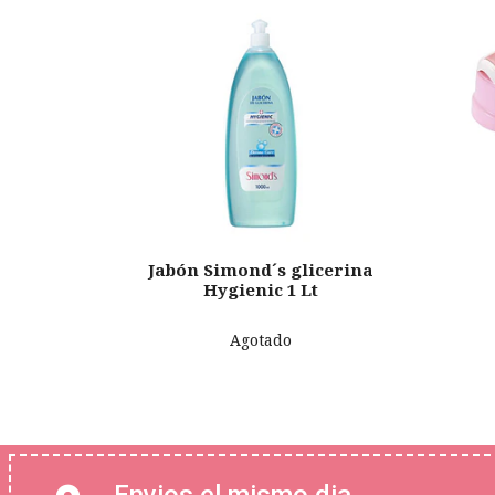
Jabón Simond´s glicerina
Hygienic 1 Lt
Agotado
Envios el mismo dia