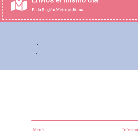
En la Región Metropolitana
.
.
Menú
Informa