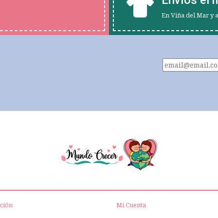
En Viña del Mar y 
ción
Mi Cuenta