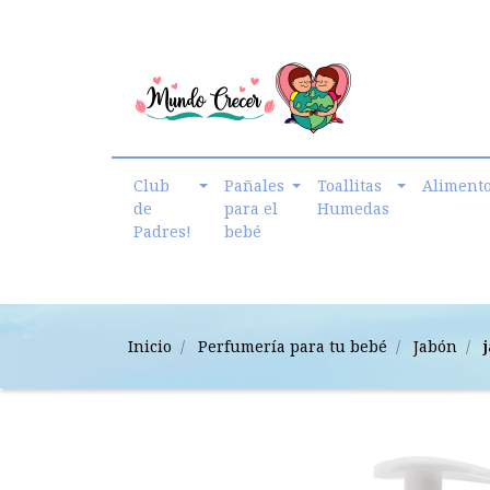
cmundo.crecer@gmail.com
Club
Pañales
Toallitas
Aliment
de
para el
Humedas
Padres!
bebé
Inicio
Perfumería para tu bebé
Jabón