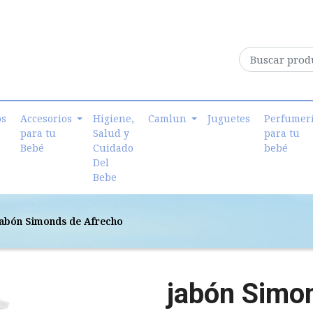
os
Accesorios
Higiene,
Camlun
Juguetes
Perfumer
para tu
Salud y
para tu
Bebé
Cuidado
bebé
Del
Bebe
jabón Simonds de Afrecho
jabón Simo