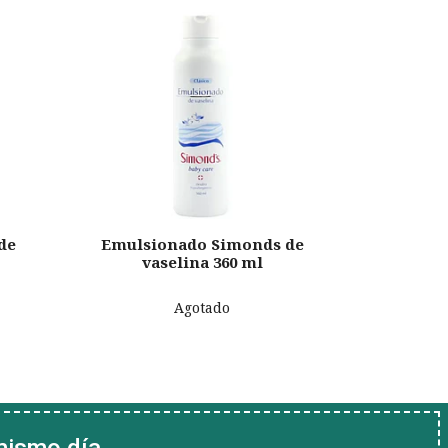
de
Emulsionado Simonds de
Emulsi
vaselina 360 ml
va
Agotado
mismo día