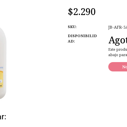
$2.290
SKU:
JB-AFR-5
DISPONIBILID
Ago
AD:
Este produ
abajo para
No
r: