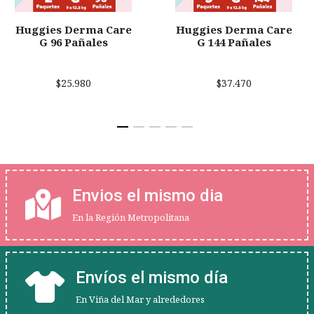
Huggies Derma Care
Huggies Derma Care
G 96 Pañales
G 144 Pañales
$25.980
$37.470
Envios el mismo dia
En la Región Metropolitana
Envíos el mismo día
En Viña del Mar y alrededores