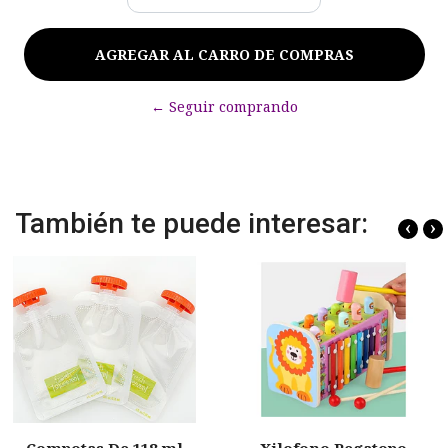
← Seguir comprando
También te puede interesar:
‹
›
Compotas De 118 ml
Xilofono Pegatopo