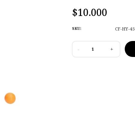
$10.000
SKU:
CF-HY-45
-
+