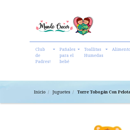
cmundo.crecer@gmail.com
Club
Pañales
Toallitas
Aliment
de
para el
Humedas
Padres!
bebé
Inicio
Juguetes
Torre Tobogán Con Pelot