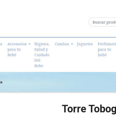
os
Accesorios
Higiene,
Camlun
Juguetes
Perfumer
para tu
Salud y
para tu
Bebé
Cuidado
bebé
Del
Bebe
as
Torre Tobo