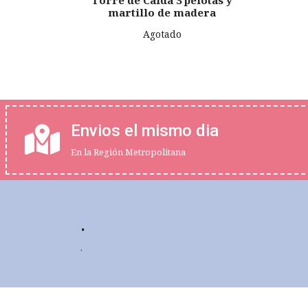
Torre de Caida 3 pelotas y
martillo de madera
Agotado
Envios el mismo dia
En la Región Metropolitana
.
.