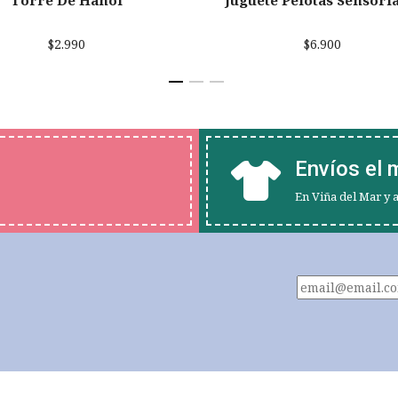
Torre De Hanoi
Juguete Pelotas Sensori
$2.990
$6.900
Envíos el 
En Viña del Mar y 