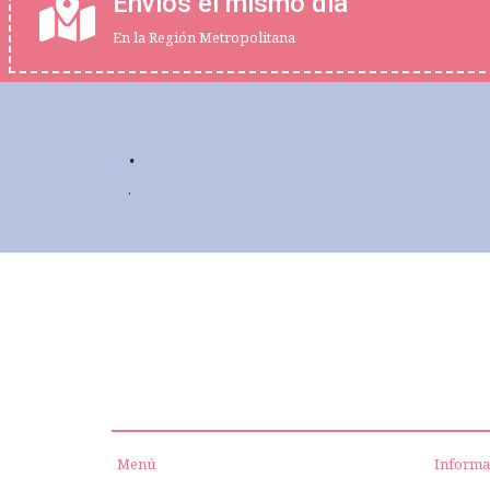
Envios el mismo dia
En la Región Metropolitana
.
.
Menú
Informa