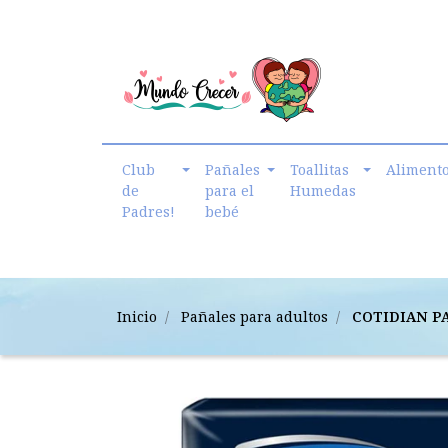
cmundo.crecer@gmail.com
Club
Pañales
Toallitas
Aliment
de
para el
Humedas
Padres!
bebé
Inicio
Pañales para adultos
COTIDIAN P