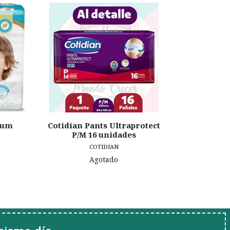
ium
Cotidian Pants Ultraprotect
Pampers 
P/M 16 unidades
COTIDIAN
Agotado