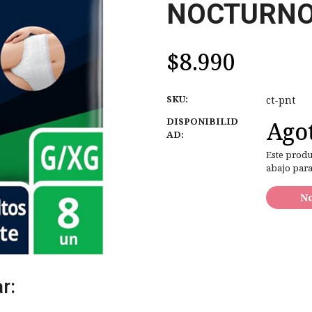
NOCTURNO 
$8.990
SKU:
ct-pnt
DISPONIBILID
Ago
AD:
Este produ
abajo para
No
r: