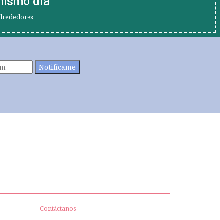
mismo día
alrededores
Notifícame
Contáctanos