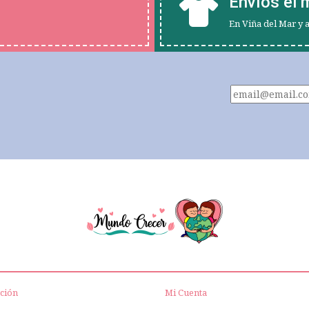
Envíos el 
En Viña del Mar y 
ción
Mi Cuenta