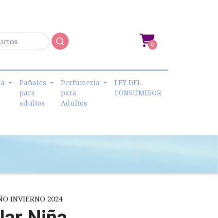
0
ía
Pañales
Perfumería
LEY DEL
para
para
CONSUMIDOR
adultos
Adultos
O INVIERNO 2024
lar Niña