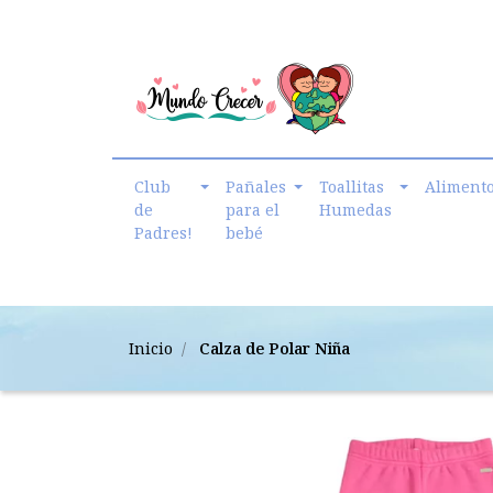
cmundo.crecer@gmail.com
Club
Pañales
Toallitas
Aliment
de
para el
Humedas
Padres!
bebé
Inicio
Calza de Polar Niña