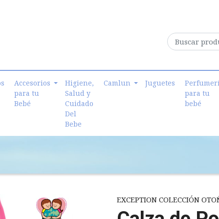
os
Accesorios
Higiene,
Camlun
Juguetes
Perfumer
para tu
Salud y
para tu
Bebé
Cuidado
bebé
Del
Bebe
EXCEPTION COLECCIÓN OTOÑ
Calza de Po