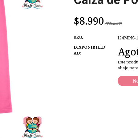
$8.990
($10.990)
SKU:
I24MPK-
DISPONIBILID
Ago
AD:
Este produ
abajo para
No