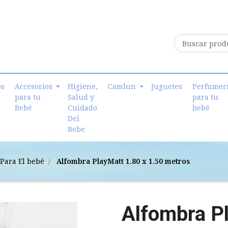
os
Accesorios
Higiene,
Camlun
Juguetes
Perfumer
para tu
Salud y
para tu
Bebé
Cuidado
bebé
Del
Bebe
Para El bebé
Alfombra PlayMatt 1.80 x 1.50 metros
Alfombra P