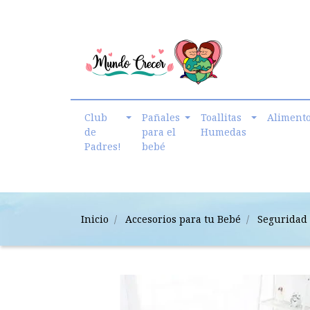
cmundo.crecer@gmail.com
Club
Pañales
Toallitas
Aliment
de
para el
Humedas
Padres!
bebé
Inicio
Accesorios para tu Bebé
Seguridad 