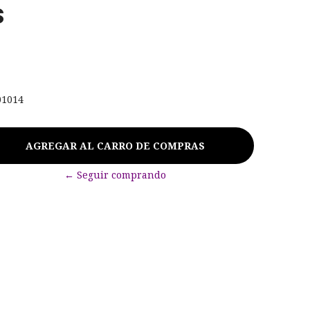
s
01014
← Seguir comprando