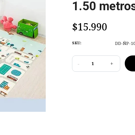
1.50 metro
$15.990
SKU:
DD-ÑP-1
-
+